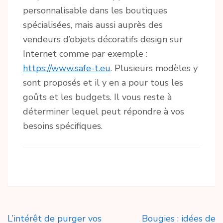
personnalisable dans les boutiques
spécialisées, mais aussi auprès des
vendeurs d’objets décoratifs design sur
Internet comme par exemple :
https://www.safe-t.eu
. Plusieurs modèles y
sont proposés et il y en a pour tous les
goûts et les budgets. Il vous reste à
déterminer lequel peut répondre à vos
besoins spécifiques.
Navigation
L’intérêt de purger vos
Bougies : idées de