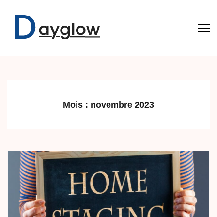
Aller
au
contenu
(Pressez
Dayglow
Entrée)
Mois :
novembre 2023