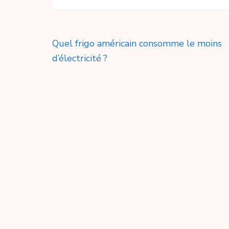
Navigation
Quel frigo américain consomme le moins
de
d’électricité ?
l’article