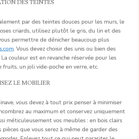
TION DES TEINTES
alement par des teintes douces pour les murs, le
ses criards, utilisez plutôt le gris, du lin et des
r vous permettre de dénicher beaucoup plus
es.com
. Vous devez choisir des unis ou bien des
. La couleur est en revanche réservée pour les
fruits, un joli vide-poche en verre, etc.
SEZ LE MOBILIER
inave, vous devez à tout prix penser à minimiser
ésencombrez au maximum et conservez uniquement
ussi méticuleusement vos meubles : en bois clairs
es pièces que vous serez à même de garder des
émoder. Enlevez tout ce qui peut parasiter le