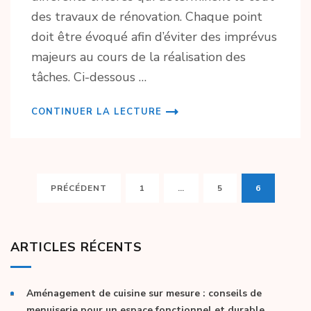
des travaux de rénovation. Chaque point
doit être évoqué afin d’éviter des imprévus
majeurs au cours de la réalisation des
tâches. Ci-dessous …
CONTINUER LA LECTURE
Pagination
PAGE
PAGE
PAGE
PRÉCÉDENT
1
…
5
6
des
publications
ARTICLES RÉCENTS
Aménagement de cuisine sur mesure : conseils de
menuiserie pour un espace fonctionnel et durable