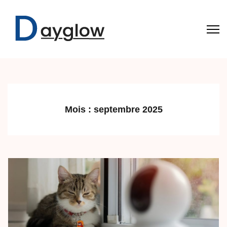
Aller
au
contenu
(Pressez
Dayglow
Entrée)
Mois :
septembre 2025