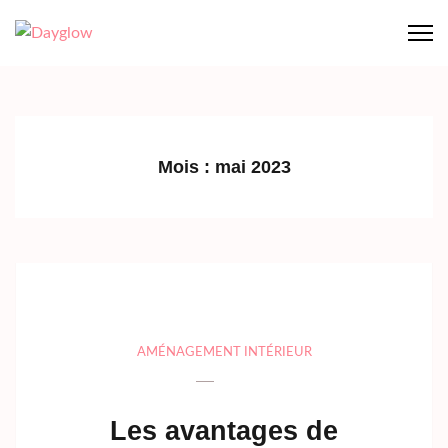
Aller
au
Dayglow
contenu
(Pressez
Entrée)
Mois :
mai 2023
AMÉNAGEMENT INTÉRIEUR
Les avantages de