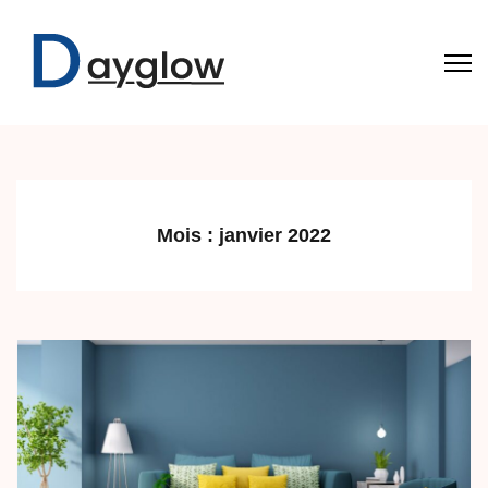
Aller
au
contenu
(Pressez
Dayglow
Entrée)
Mois :
janvier 2022